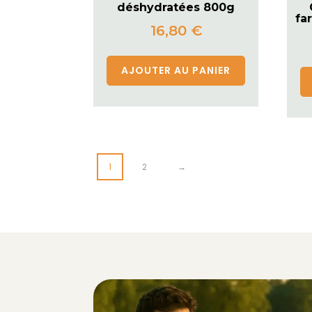
déshydratées 800g
fa
16,80
€
AJOUTER AU PANIER
1
2
→