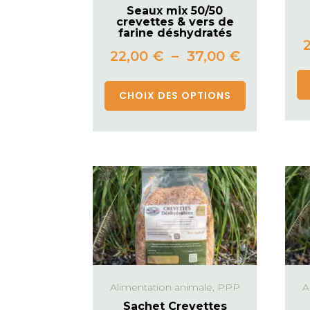
Seaux mix 50/50
crevettes & vers de
farine déshydratés
22,00
€
–
37,00
€
CHOIX DES OPTIONS
Alimentation animale, PPP
A
Sachet Crevettes