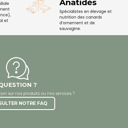
Anatidés
liale
ement
Spécialistes en élevage et
nce),
nutrition des canards
al et
d’ornement et de
sauvagine.
QUESTION ?
ion sur nos produits ou nos services ?
SULTER NOTRE FAQ