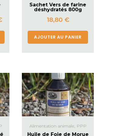
e
Sachet Vers de farine
déshydratés 800g
€
18,80
€
AJOUTER AU PANIER
P
Alimentation animale, PPP
lé
Huile de Foie de Morue