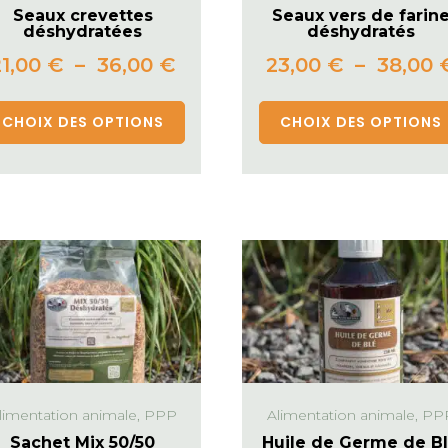
Seaux crevettes
Seaux vers de farin
déshydratées
déshydratés
21,00
€
–
36,00
€
23,00
€
–
38,00
CHOIX DES OPTIONS
CHOIX DES OPTIONS
limentation animale, PPP
Alimentation animale, PP
Sachet Mix 50/50
Huile de Germe de B