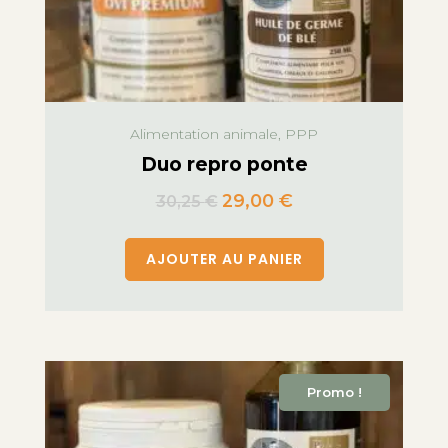
Alimentation animale, PPP
Duo repro ponte
29,00
€
30,25
€
AJOUTER AU PANIER
Promo !