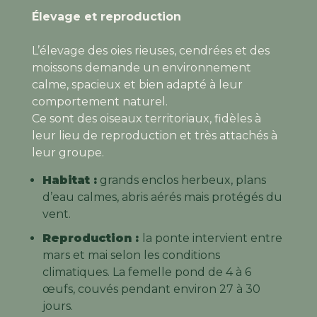
Élevage et reproduction
L’élevage des oies rieuses, cendrées et des
moissons demande un environnement
calme, spacieux et bien adapté à leur
comportement naturel.
Ce sont des oiseaux territoriaux, fidèles à
leur lieu de reproduction et très attachés à
leur groupe.
Habitat :
grands enclos herbeux, plans
d’eau calmes, abris aérés mais protégés du
vent.
Reproduction :
la ponte intervient entre
mars et mai selon les conditions
climatiques. La femelle pond de 4 à 6
œufs, couvés pendant environ 27 à 30
jours.