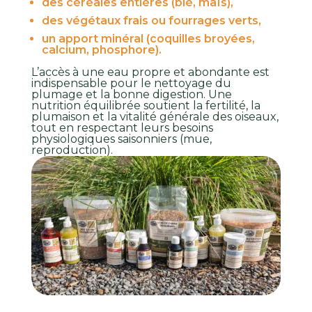
des céréales entières (blé, maïs),
des végétaux frais ou fourrages verts,
un apport minéral (coquilles broyées,
calcium, phosphore).
L’accès à une eau propre et abondante est
indispensable pour le nettoyage du
plumage et la bonne digestion. Une
nutrition équilibrée soutient la fertilité, la
plumaison et la vitalité générale des oiseaux,
tout en respectant leurs besoins
physiologiques saisonniers (mue,
reproduction).