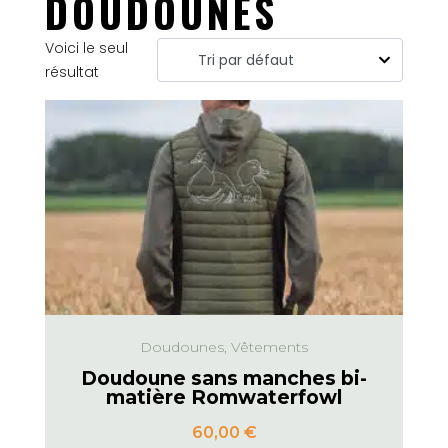
DOUDOUNES
Voici le seul
résultat
Doudounes, Vêtements
Doudoune sans manches bi-
matière Romwaterfowl
60,00
€