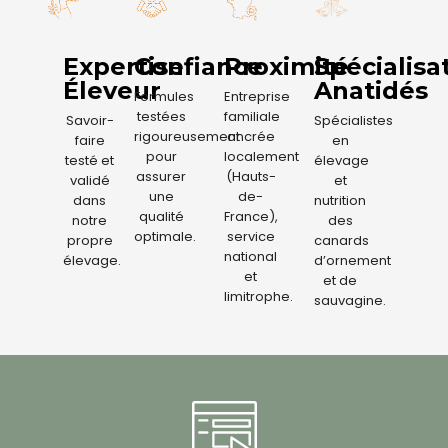
Expertise
Confiance
Proximité
Spécialisa
Éleveur
Anatidés
Formules
Entreprise
testées
familiale
Savoir-
Spécialistes
rigoureusement
ancrée
faire
en
pour
localement
testé et
élevage
assurer
(Hauts-
validé
et
une
de-
dans
nutrition
qualité
France),
notre
des
optimale.
service
propre
canards
national
élevage.
d’ornement
et
et de
limitrophe.
sauvagine.