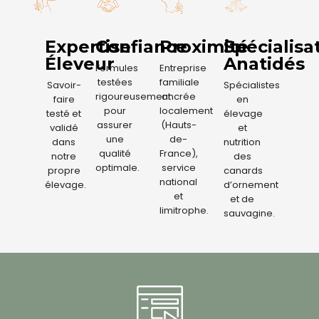
Expertise
Confiance
Proximité
Spécialisa
Éleveur
Anatidés
Formules
Entreprise
testées
familiale
Savoir-
Spécialistes
rigoureusement
ancrée
faire
en
pour
localement
testé et
élevage
assurer
(Hauts-
validé
et
une
de-
dans
nutrition
qualité
France),
notre
des
optimale.
service
propre
canards
national
élevage.
d’ornement
et
et de
limitrophe.
sauvagine.