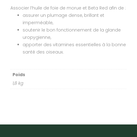
Associer l’huile de foie de morue et Beta Red afin de :
assurer un plumage dense, brillant et
imperméable,
soutenir le bon fonctionnement de la glande
uropygienne,
apporter des vitamines essentielles à la bonne
santé des oiseaux.
Poids
1,8 kg