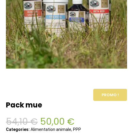
PROMO !
Pack mue
54,10
€
50,00
€
Categories:
Alimentation animale
,
PPP