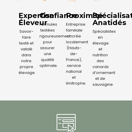
Expertise
Confiance
Proximité
Spécialisa
Éleveur
Anatidés
Formules
Entreprise
testées
familiale
Savoir-
Spécialistes
rigoureusement
ancrée
faire
en
pour
localement
testé et
élevage
assurer
(Hauts-
validé
et
une
de-
dans
nutrition
qualité
France),
notre
des
optimale.
service
propre
canards
national
élevage.
d’ornement
et
et de
limitrophe.
sauvagine.