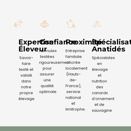
Expertise
Confiance
Proximité
Spécialisa
Éleveur
Anatidés
Formules
Entreprise
testées
familiale
Savoir-
Spécialistes
rigoureusement
ancrée
faire
en
pour
localement
testé et
élevage
assurer
(Hauts-
validé
et
une
de-
dans
nutrition
qualité
France),
notre
des
optimale.
service
propre
canards
national
élevage.
d’ornement
et
et de
limitrophe.
sauvagine.