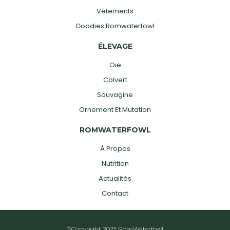
Vêtements
Goodies Romwaterfowl
ÉLEVAGE
Oie
Colvert
Sauvagine
Ornement Et Mutation
ROMWATERFOWL
À Propos
Nutrition
Actualités
Contact
©Copyright 2025 RomWaterfowl