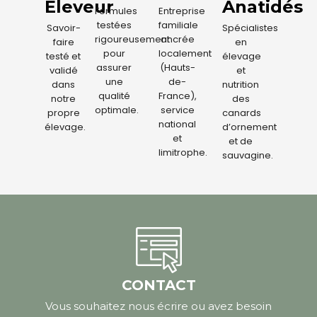
Éleveur
Anatidés
Formules
Entreprise
testées
familiale
Savoir-
Spécialistes
rigoureusement
ancrée
faire
en
pour
localement
testé et
élevage
assurer
(Hauts-
validé
et
une
de-
dans
nutrition
qualité
France),
notre
des
optimale.
service
propre
canards
national
élevage.
d’ornement
et
et de
limitrophe.
sauvagine.
CONTACT
Vous souhaitez nous écrire ou avez besoin