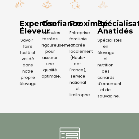
Expertise
Confiance
Proximité
Spécialisa
Éleveur
Anatidés
Formules
Entreprise
testées
familiale
Savoir-
Spécialistes
rigoureusement
ancrée
faire
en
pour
localement
testé et
élevage
assurer
(Hauts-
validé
et
une
de-
dans
nutrition
qualité
France),
notre
des
optimale.
service
propre
canards
national
élevage.
d’ornement
et
et de
limitrophe.
sauvagine.