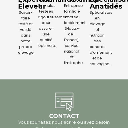
Éleveur
Anatidés
Formules
Entreprise
testées
familiale
Savoir-
Spécialistes
rigoureusement
ancrée
faire
en
pour
localement
testé et
élevage
assurer
(Hauts-
validé
et
une
de-
dans
nutrition
qualité
France),
notre
des
optimale.
service
propre
canards
national
élevage.
d’ornement
et
et de
limitrophe.
sauvagine.
CONTACT
Vous souhaitez nous écrire ou avez besoin