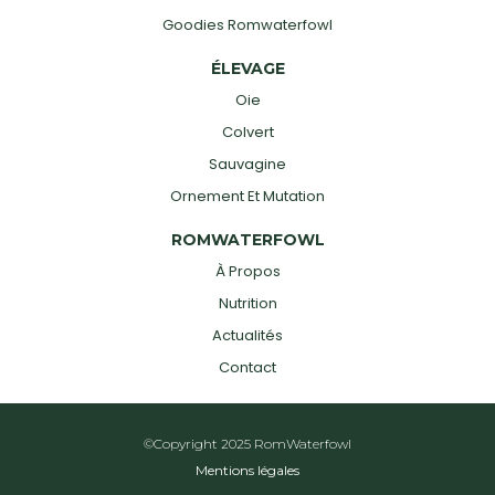
Goodies Romwaterfowl
ÉLEVAGE
Oie
Colvert
Sauvagine
Ornement Et Mutation
ROMWATERFOWL
À Propos
Nutrition
Actualités
Contact
©Copyright 2025 RomWaterfowl
Mentions légales