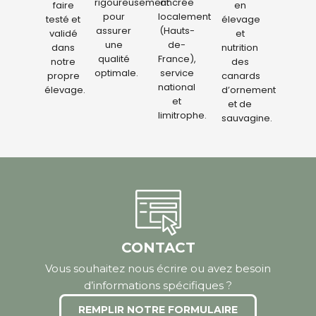
rigoureusement
ancrée
faire
en
pour
localement
testé et
élevage
assurer
(Hauts-
validé
et
une
de-
dans
nutrition
qualité
France),
notre
des
optimale.
service
propre
canards
national
élevage.
d’ornement
et
et de
limitrophe.
sauvagine.
CONTACT
Vous souhaitez nous écrire ou avez besoin
d’informations spécifiques ?
REMPLIR NOTRE FORMULAIRE