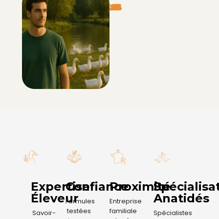
Expertise
Confiance
Proximité
Spécialisa
Éleveur
Anatidés
Formules
Entreprise
testées
familiale
Savoir-
Spécialistes