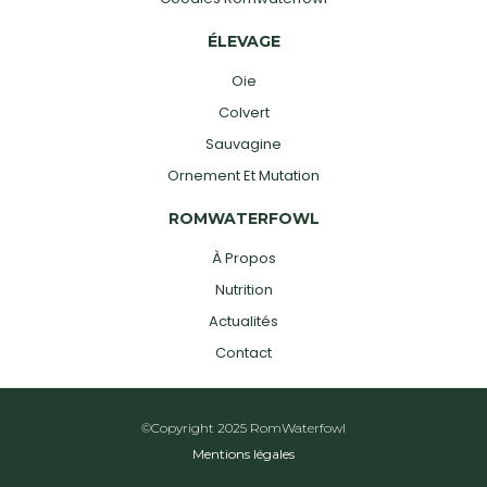
ÉLEVAGE
Oie
Colvert
Sauvagine
Ornement Et Mutation
ROMWATERFOWL
À Propos
Nutrition
Actualités
Contact
©Copyright 2025 RomWaterfowl
Mentions légales