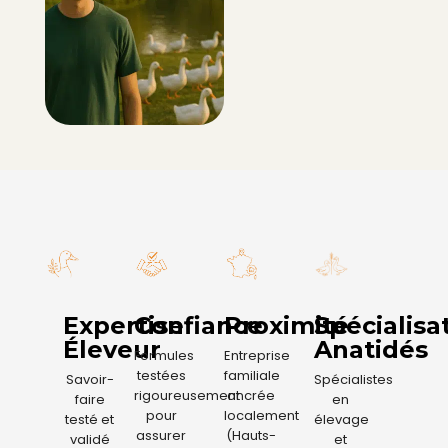
Expertise
Confiance
Proximité
Spécialisa
Éleveur
Anatidés
Formules
Entreprise
testées
familiale
Savoir-
Spécialistes
rigoureusement
ancrée
faire
en
pour
localement
testé et
élevage
assurer
(Hauts-
validé
et