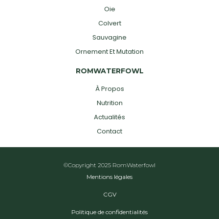
Oie
Colvert
Sauvagine
Ornement Et Mutation
ROMWATERFOWL
À Propos
Nutrition
Actualités
Contact
©Copyright 2025 RomWaterfowl
Mentions légales
CGV
Politique de confidentialités