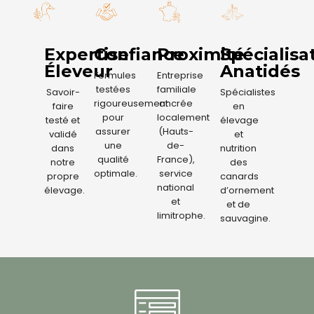
Expertise
Confiance
Proximité
Spécialisa
Éleveur
Anatidés
Formules
Entreprise
testées
familiale
Savoir-
Spécialistes
rigoureusement
ancrée
faire
en
pour
localement
testé et
élevage
assurer
(Hauts-
validé
et
une
de-
dans
nutrition
qualité
France),
notre
des
optimale.
service
propre
canards
national
élevage.
d’ornement
et
et de
limitrophe.
sauvagine.