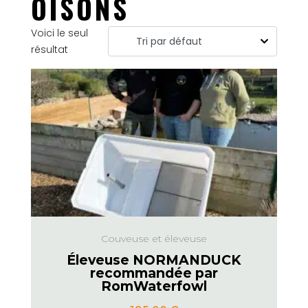
OISONS
Voici le seul
résultat
Couveuse et éleveuse
Éleveuse NORMANDUCK
recommandée par
RomWaterfowl