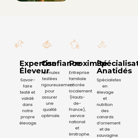
Expertise
Confiance
Proximité
Spécialisa
Éleveur
Anatidés
Formules
Entreprise
testées
familiale
Savoir-
Spécialistes
rigoureusement
ancrée
faire
en
pour
localement
testé et
élevage
assurer
(Hauts-
validé
et
une
de-
dans
nutrition
qualité
France),
notre
des
optimale.
service
propre
canards
national
élevage.
d’ornement
et
et de
limitrophe.
sauvagine.