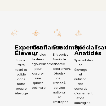
Expertise
Confiance
Proximité
Spécialisa
Éleveur
Anatidés
Formules
Entreprise
testées
familiale
Savoir-
Spécialistes
rigoureusement
ancrée
faire
en
pour
localement
testé et
élevage
assurer
(Hauts-
validé
et
une
de-
dans
nutrition
qualité
France),
notre
des
optimale.
service
propre
canards
national
élevage.
d’ornement
et
et de
limitrophe.
sauvagine.