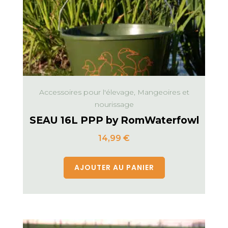
Accessoires pour l'élevage, Mangeoires et
nourissage
SEAU 16L PPP by RomWaterfowl
14,99
€
AJOUTER AU PANIER