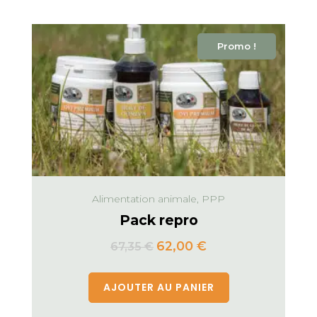
Promo !
Alimentation animale, PPP
Pack repro
62,00
€
67,35
€
AJOUTER AU PANIER