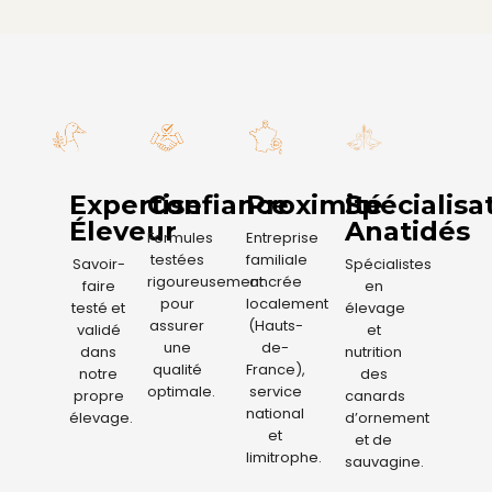
Expertise
Confiance
Proximité
Spécialisa
Éleveur
Anatidés
Formules
Entreprise
testées
familiale
Savoir-
Spécialistes
rigoureusement
ancrée
faire
en
pour
localement
testé et
élevage
assurer
(Hauts-
validé
et
une
de-
dans
nutrition
qualité
France),
notre
des
optimale.
service
propre
canards
national
élevage.
d’ornement
et
et de
limitrophe.
sauvagine.