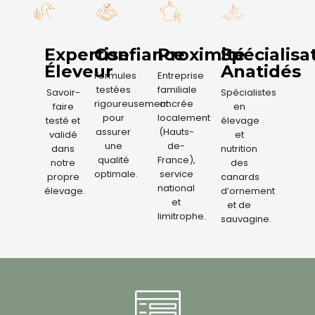
Expertise
Confiance
Proximité
Spécialisa
Éleveur
Anatidés
Formules
Entreprise
testées
familiale
Savoir-
Spécialistes
rigoureusement
ancrée
faire
en
pour
localement
testé et
élevage
assurer
(Hauts-
validé
et
une
de-
dans
nutrition
qualité
France),
notre
des
optimale.
service
propre
canards
national
élevage.
d’ornement
et
et de
limitrophe.
sauvagine.