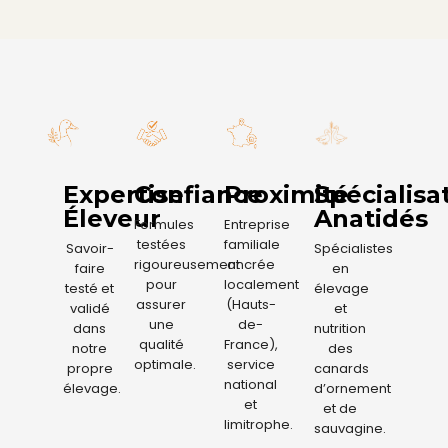
Expertise
Confiance
Proximité
Spécialisa
Éleveur
Anatidés
Formules
Entreprise
testées
familiale
Savoir-
Spécialistes
rigoureusement
ancrée
faire
en
pour
localement
testé et
élevage
assurer
(Hauts-
validé
et
une
de-
dans
nutrition
qualité
France),
notre
des
optimale.
service
propre
canards
national
élevage.
d’ornement
et
et de
limitrophe.
sauvagine.