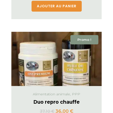
AJOUTER AU PANIER
Promo !
Alimentation animale, PPP
Duo repro chauffe
36,00
€
37,10
€