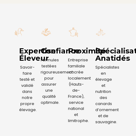
Expertise
Confiance
Proximité
Spécialisa
Éleveur
Anatidés
Formules
Entreprise
testées
familiale
Savoir-
Spécialistes
rigoureusement
ancrée
faire
en
pour
localement
testé et
élevage
assurer
(Hauts-
validé
et
une
de-
dans
nutrition
qualité
France),
notre
des
optimale.
service
propre
canards
national
élevage.
d’ornement
et
et de
limitrophe.
sauvagine.