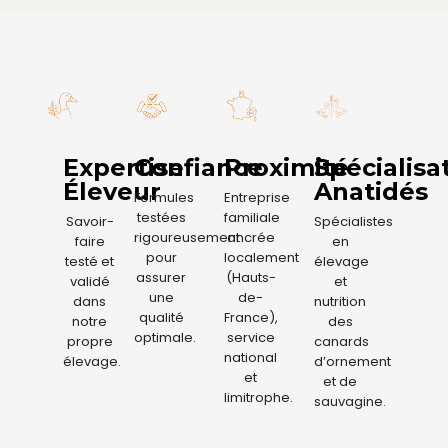
Expertise
Confiance
Proximité
Spécialisa
Éleveur
Anatidés
Formules
Entreprise
testées
familiale
Savoir-
Spécialistes
rigoureusement
ancrée
faire
en
pour
localement
testé et
élevage
assurer
(Hauts-
validé
et
une
de-
dans
nutrition
qualité
France),
notre
des
optimale.
service
propre
canards
national
élevage.
d’ornement
et
et de
limitrophe.
sauvagine.