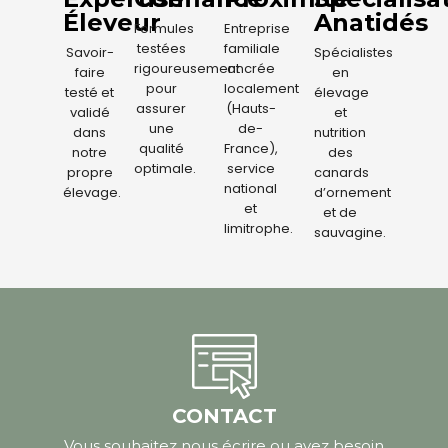
Éleveur
Anatidés
Formules
Entreprise
testées
familiale
Savoir-
Spécialistes
rigoureusement
ancrée
faire
en
pour
localement
testé et
élevage
assurer
(Hauts-
validé
et
une
de-
dans
nutrition
qualité
France),
notre
des
optimale.
service
propre
canards
national
élevage.
d’ornement
et
et de
limitrophe.
sauvagine.
CONTACT
Vous souhaitez nous écrire ou avez besoin