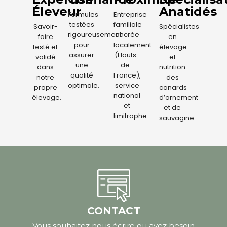
Éleveur
Anatidés
Formules
Entreprise
testées
familiale
Savoir-
Spécialistes
rigoureusement
ancrée
faire
en
pour
localement
testé et
élevage
assurer
(Hauts-
validé
et
une
de-
dans
nutrition
qualité
France),
notre
des
optimale.
service
propre
canards
national
élevage.
d’ornement
et
et de
limitrophe.
sauvagine.
CONTACT
Vous souhaitez nous écrire ou avez besoin