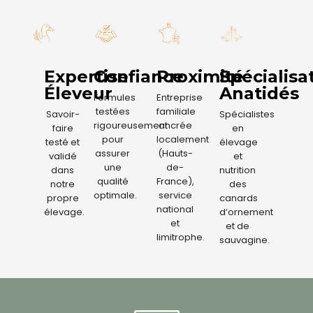
Expertise
Confiance
Proximité
Spécialisa
Éleveur
Anatidés
Formules
Entreprise
testées
familiale
Savoir-
Spécialistes
rigoureusement
ancrée
faire
en
pour
localement
testé et
élevage
assurer
(Hauts-
validé
et
une
de-
dans
nutrition
qualité
France),
notre
des
optimale.
service
propre
canards
national
élevage.
d’ornement
et
et de
limitrophe.
sauvagine.