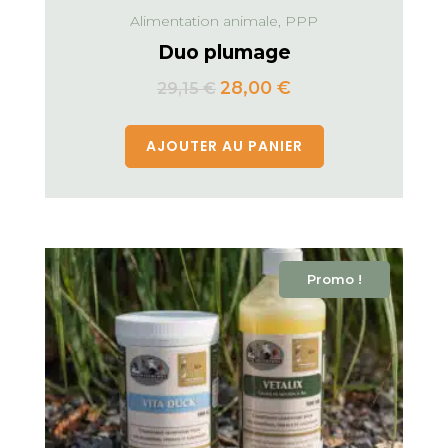
Alimentation animale, PPP
Duo plumage
28,00
€
29,15
€
AJOUTER AU PANIER
Promo !