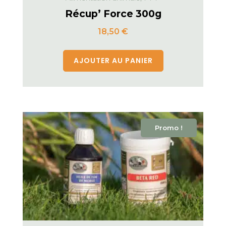
Récup’ Force 300g
18,50
€
AJOUTER AU PANIER
Promo !