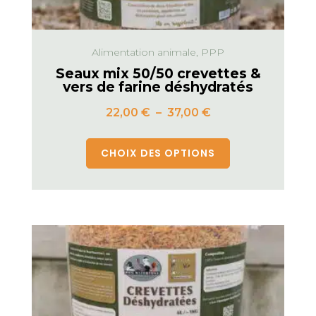
Alimentation animale, PPP
Seaux mix 50/50 crevettes &
vers de farine déshydratés
22,00
€
–
37,00
€
CHOIX DES OPTIONS