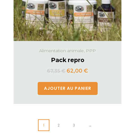
Alimentation animale, PPP
Pack repro
62,00
€
67,35
€
AJOUTER AU PANIER
1
2
3
→