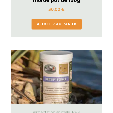
morue pot de 150g
30,00
€
AJOUTER AU PANIER
Alimentation animale, PPP