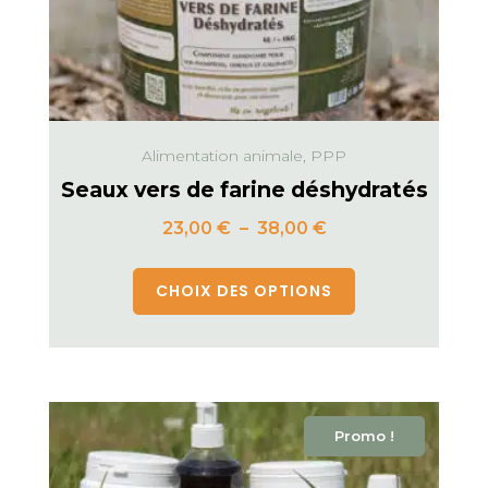
Alimentation animale, PPP
Seaux vers de farine déshydratés
23,00
€
–
38,00
€
CHOIX DES OPTIONS
Promo !