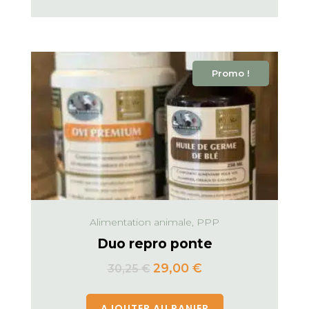
Promo !
Alimentation animale, PPP
Duo repro ponte
29,00
€
30,25
€
AJOUTER AU PANIER