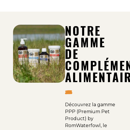
NOTRE
GAMME
DE
COMPLÉME
ALIMENTAI
Découvrez la gamme
PPP (Premium Pet
Product) by
RomWaterfowl, le