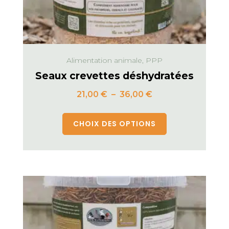
Alimentation animale, PPP
Seaux crevettes déshydratées
21,00
€
–
36,00
€
CHOIX DES OPTIONS