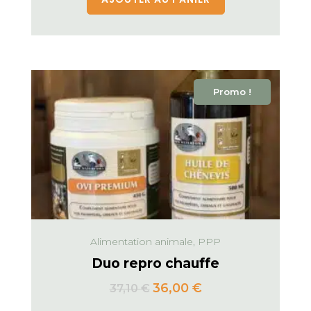
Promo !
Alimentation animale, PPP
Duo repro chauffe
36,00
€
37,10
€